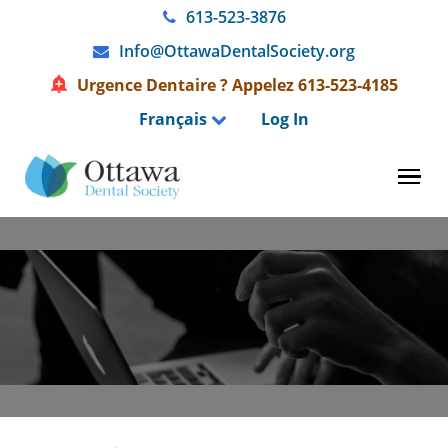
Skip
613-523-3876
to
Info@OttawaDentalSociety.org
content
Urgence Dentaire ? Appelez 613-523-4185
Français
Log In
Tog